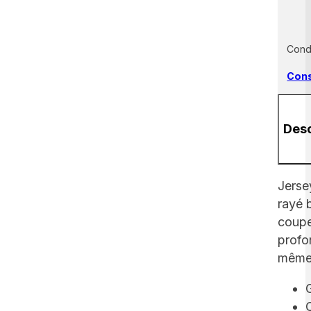
Cond
Cons
Desc
Jerse
rayé b
coupe 
profo
même 