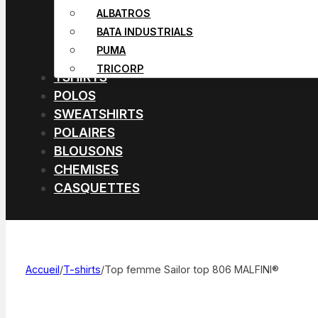
ALBATROS
BATA INDUSTRIALS
PUMA
TRICORP
TSHIRTS
POLOS
SWEATSHIRTS
POLAIRES
BLOUSONS
CHEMISES
CASQUETTES
Accueil
/
T-shirts
/
Top femme Sailor top 806 MALFINI®