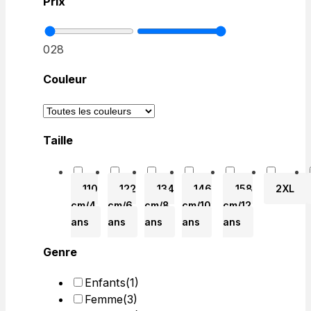
Prix
0
28
Couleur
Taille
110
122
134
146
158
2XL
cm/4
cm/6
cm/8
cm/10
cm/12
ans
ans
ans
ans
ans
Genre
Enfants
(1)
Femme
(3)